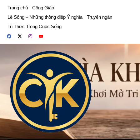
Chuyển
Trang chủ
Công Giáo
đến
Lẽ Sống – Những thông điệp Ý nghĩa
Truyện ngắn
phần
Tri Thức Trong Cuộc Sống
nội
dung