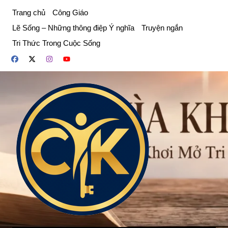
Chuyển
Trang chủ
Công Giáo
đến
Lẽ Sống – Những thông điệp Ý nghĩa
Truyện ngắn
phần
Tri Thức Trong Cuộc Sống
nội
dung