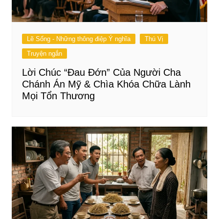
Lẽ Sống - Những thông điệp Ý nghĩa
Thú Vị
Truyện ngắn
Lời Chúc “Đau Đớn” Của Người Cha
Chánh Án Mỹ & Chìa Khóa Chữa Lành
Mọi Tổn Thương