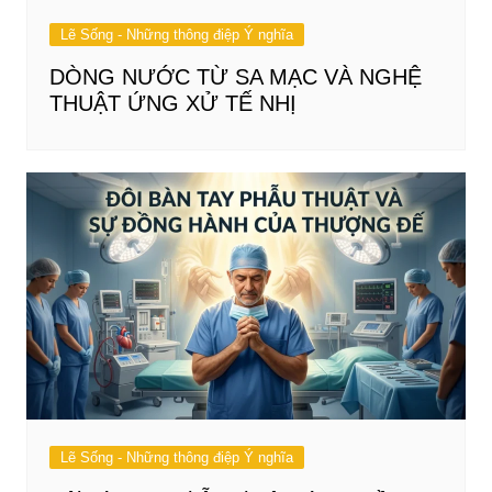
Lẽ Sống - Những thông điệp Ý nghĩa
DÒNG NƯỚC TỪ SA MẠC VÀ NGHỆ
THUẬT ỨNG XỬ TẾ NHỊ
Lẽ Sống - Những thông điệp Ý nghĩa