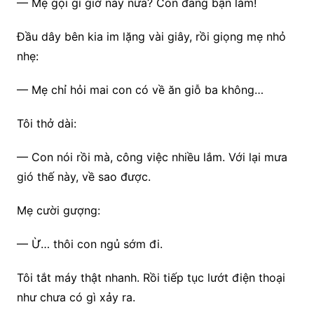
— Mẹ gọi gì giờ này nữa? Con đang bận lắm!
Đầu dây bên kia im lặng vài giây, rồi giọng mẹ nhỏ
nhẹ:
— Mẹ chỉ hỏi mai con có về ăn giỗ ba không…
Tôi thở dài:
— Con nói rồi mà, công việc nhiều lắm. Với lại mưa
gió thế này, về sao được.
Mẹ cười gượng:
— Ừ… thôi con ngủ sớm đi.
Tôi tắt máy thật nhanh. Rồi tiếp tục lướt điện thoại
như chưa có gì xảy ra.