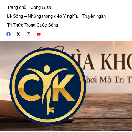
Chuyển
Trang chủ
Công Giáo
đến
Lẽ Sống – Những thông điệp Ý nghĩa
Truyện ngắn
phần
Tri Thức Trong Cuộc Sống
nội
dung