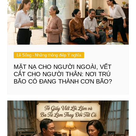
Lẽ Sống - Những thông điệp Ý nghĩa
MẶT NẠ CHO NGƯỜI NGOÀI, VẾT
CẮT CHO NGƯỜI THÂN: NƠI TRÚ
BÃO CÓ ĐANG THÀNH CƠN BÃO?