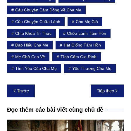
Câu Chuyện Cảm Động Về Cha Mẹ
Câu Chuyện Chữa Lành
Cha Mẹ Già
Chìa Khóa Tri Thức
Chữa Lành Tâm Hồn
Đạo Hiếu Cha Mẹ
Hạt Giống Tâm Hồn
Mẹ Chờ Con Về
Tình Cảm Gia Đình
Tình Yêu Của Cha Mẹ
Yêu Thương Cha Mẹ
Điều
Trước
Tiếp theo
hướng
bài
Đọc thêm các bài viết cùng chủ đề
viết