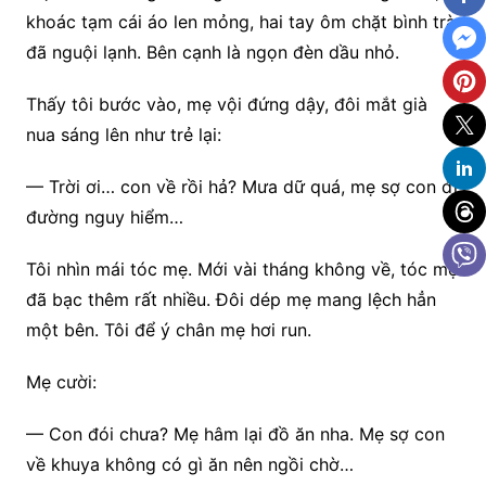
khoác tạm cái áo len mỏng, hai tay ôm chặt bình trà
đã nguội lạnh. Bên cạnh là ngọn đèn dầu nhỏ.
Thấy tôi bước vào, mẹ vội đứng dậy, đôi mắt già
nua sáng lên như trẻ lại:
— Trời ơi… con về rồi hả? Mưa dữ quá, mẹ sợ con đi
đường nguy hiểm…
Tôi nhìn mái tóc mẹ. Mới vài tháng không về, tóc mẹ
đã bạc thêm rất nhiều. Đôi dép mẹ mang lệch hẳn
một bên. Tôi để ý chân mẹ hơi run.
Mẹ cười:
— Con đói chưa? Mẹ hâm lại đồ ăn nha. Mẹ sợ con
về khuya không có gì ăn nên ngồi chờ…