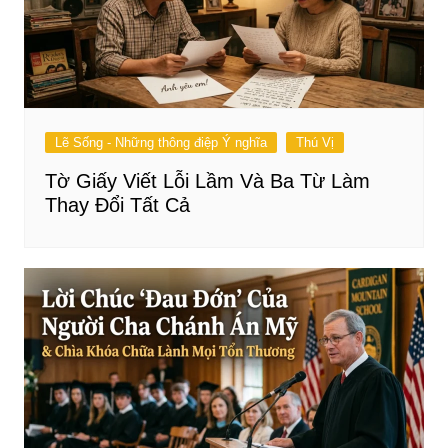
Lẽ Sống - Những thông điệp Ý nghĩa
Thú Vị
Tờ Giấy Viết Lỗi Lầm Và Ba Từ Làm
Thay Đổi Tất Cả