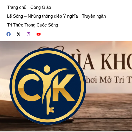
Chuyển
Trang chủ
Công Giáo
đến
Lẽ Sống – Những thông điệp Ý nghĩa
Truyện ngắn
phần
Tri Thức Trong Cuộc Sống
nội
dung