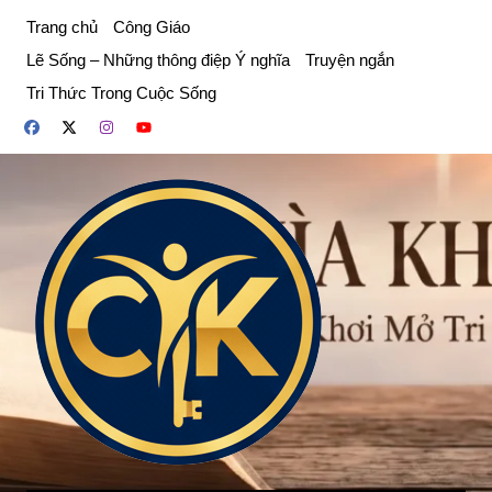
Chuyển
Trang chủ
Công Giáo
đến
Lẽ Sống – Những thông điệp Ý nghĩa
Truyện ngắn
phần
Tri Thức Trong Cuộc Sống
nội
dung