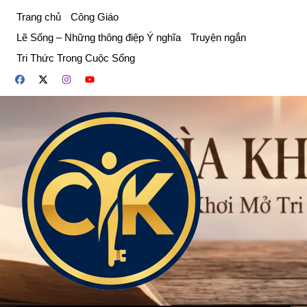
Chuyển
Trang chủ
Công Giáo
đến
Lẽ Sống – Những thông điệp Ý nghĩa
Truyện ngắn
phần
Tri Thức Trong Cuộc Sống
nội
dung