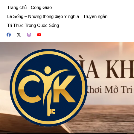
Chuyển
Trang chủ
Công Giáo
đến
Lẽ Sống – Những thông điệp Ý nghĩa
Truyện ngắn
phần
Tri Thức Trong Cuộc Sống
nội
dung