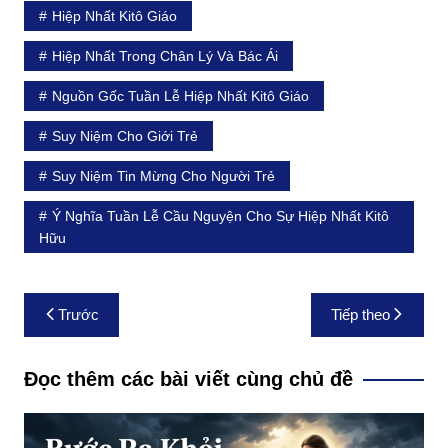
Hiệp Nhất Kitô Giáo
Hiệp Nhất Trong Chân Lý Và Bác Ái
Nguồn Gốc Tuần Lễ Hiệp Nhất Kitô Giáo
Suy Niệm Cho Giới Trẻ
Suy Niệm Tin Mừng Cho Người Trẻ
Ý Nghĩa Tuần Lễ Cầu Nguyện Cho Sự Hiệp Nhất Kitô
Hữu
Điều
Trước
Tiếp theo
hướng
bài
Đọc thêm các bài viết cùng chủ đề
viết