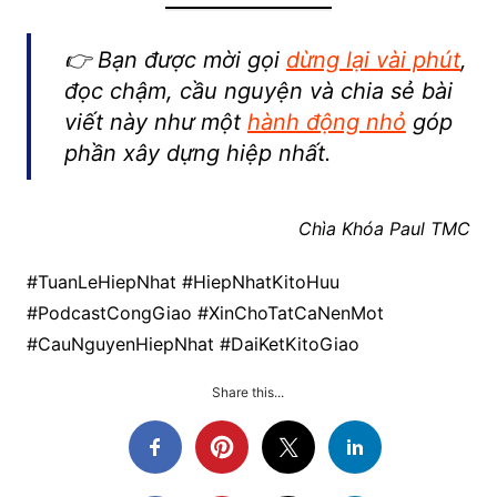
👉
Bạn được mời gọi
dừng lại vài phút
,
đọc chậm, cầu nguyện và chia sẻ bài
viết này như một
hành động nhỏ
góp
phần xây dựng hiệp nhất.
Chìa Khóa Paul TMC
#TuanLeHiepNhat #HiepNhatKitoHuu
#PodcastCongGiao #XinChoTatCaNenMot
#CauNguyenHiepNhat #DaiKetKitoGiao
Share this...