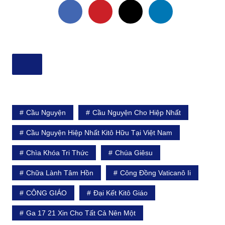
Cầu Nguyện
Cầu Nguyện Cho Hiệp Nhất
Cầu Nguyện Hiệp Nhất Kitô Hữu Tại Việt Nam
Chìa Khóa Tri Thức
Chúa Giêsu
Chữa Lành Tâm Hồn
Công Đồng Vaticanô Ii
CÔNG GIÁO
Đại Kết Kitô Giáo
Ga 17 21 Xin Cho Tất Cả Nên Một