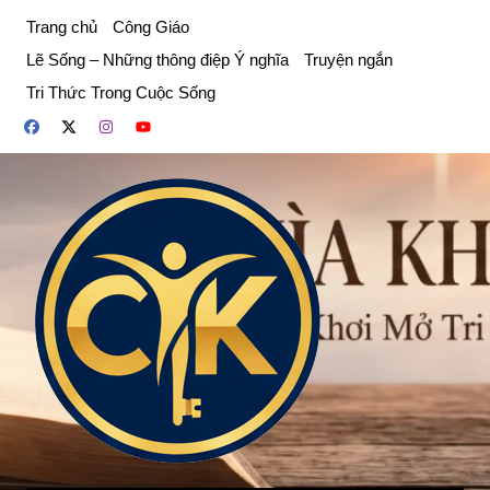
Chuyển
Trang chủ
Công Giáo
đến
Lẽ Sống – Những thông điệp Ý nghĩa
Truyện ngắn
phần
Tri Thức Trong Cuộc Sống
nội
dung