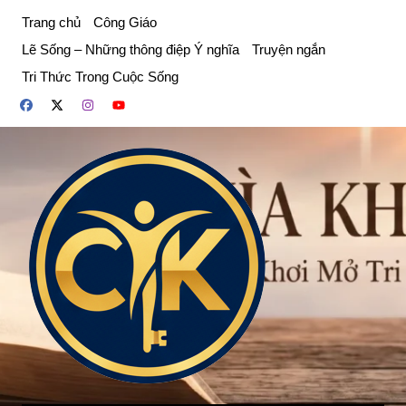
Chuyển
Trang chủ
Công Giáo
đến
Lẽ Sống – Những thông điệp Ý nghĩa
Truyện ngắn
phần
Tri Thức Trong Cuộc Sống
nội
dung