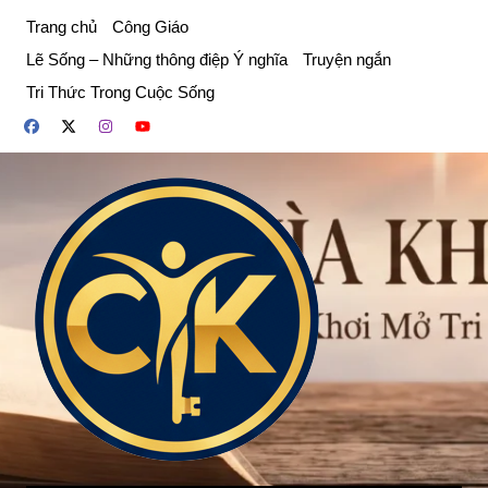
Chuyển
Trang chủ
Công Giáo
đến
Lẽ Sống – Những thông điệp Ý nghĩa
Truyện ngắn
phần
Tri Thức Trong Cuộc Sống
nội
dung