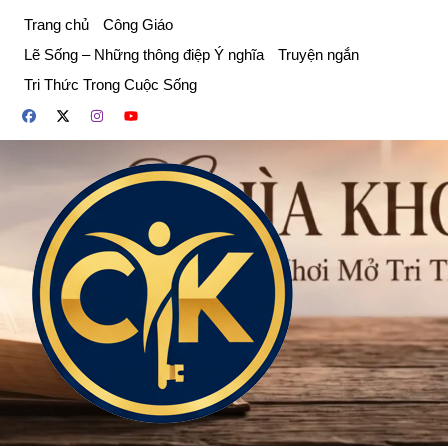
Chuyển
Trang chủ
Công Giáo
đến
Lẽ Sống – Những thông điệp Ý nghĩa
Truyện ngắn
phần
Tri Thức Trong Cuộc Sống
nội
dung