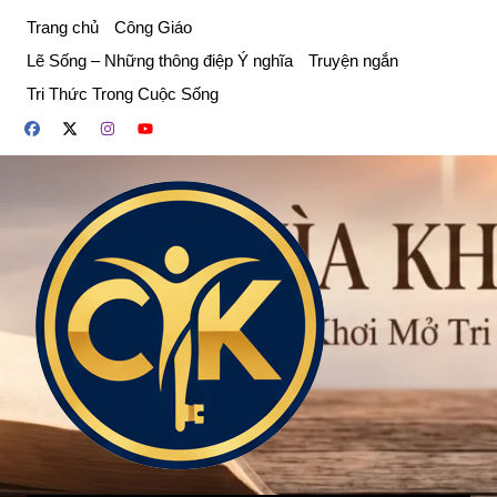
Chuyển
Trang chủ
Công Giáo
đến
Lẽ Sống – Những thông điệp Ý nghĩa
Truyện ngắn
phần
Tri Thức Trong Cuộc Sống
nội
dung