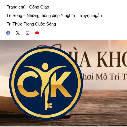
Chuyển
Trang chủ
Công Giáo
đến
Lẽ Sống – Những thông điệp Ý nghĩa
Truyện ngắn
phần
Tri Thức Trong Cuộc Sống
nội
dung