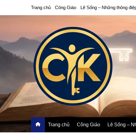
Chuyển
Trang chủ
Công Giáo
Lẽ Sống – Những thông điệ
đến
phần
nội
dung
Trang chủ
Công Giáo
Lẽ Sống – Nh