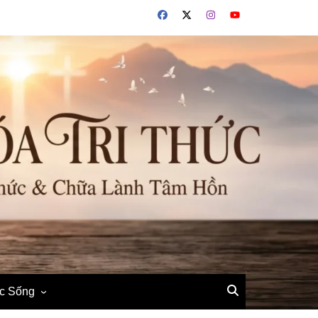
ộc Sống