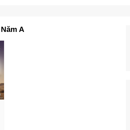
Công Nghệ
Ẩm Thực
Mẹo Vặt
 Năm A