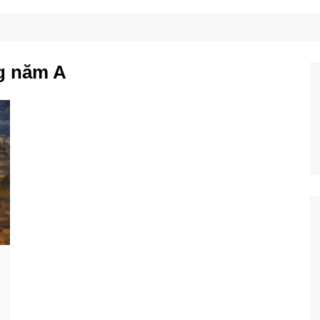
Công Nghệ
Ẩm Thực
Mẹo Vặt
g năm A