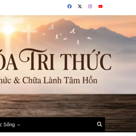
ộc Sống