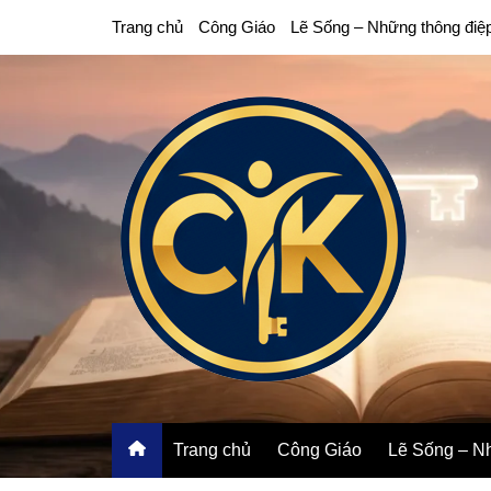
Chuyển
Trang chủ
Công Giáo
Lẽ Sống – Những thông điệ
đến
phần
nội
dung
Trang chủ
Công Giáo
Lẽ Sống – Nh