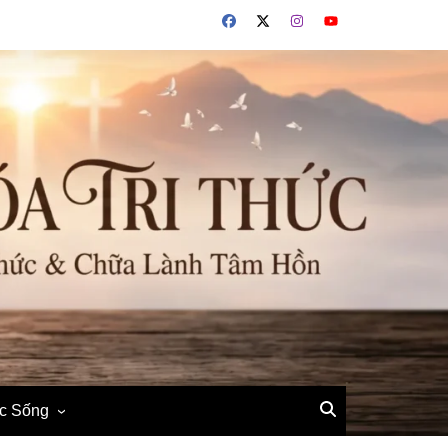
ộc Sống