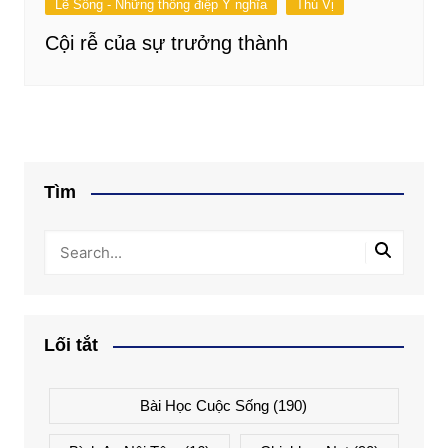
Lẽ Sống - Những thông điệp Ý nghĩa
Thú Vị
Cội rễ của sự trưởng thành
Tìm
Lối tắt
Bài Học Cuộc Sống
(190)