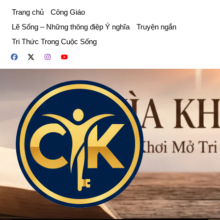
Chuyển
Trang chủ
Công Giáo
đến
Lẽ Sống – Những thông điệp Ý nghĩa
Truyện ngắn
phần
Tri Thức Trong Cuộc Sống
nội
dung