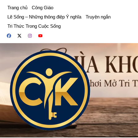
Chuyển
Trang chủ
Công Giáo
đến
Lẽ Sống – Những thông điệp Ý nghĩa
Truyện ngắn
phần
Tri Thức Trong Cuộc Sống
nội
dung