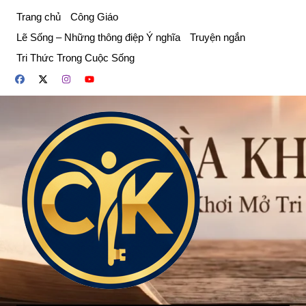
Chuyển
Trang chủ
Công Giáo
đến
Lẽ Sống – Những thông điệp Ý nghĩa
Truyện ngắn
phần
Tri Thức Trong Cuộc Sống
nội
dung