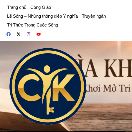
Chuyển
Trang chủ
Công Giáo
đến
Lẽ Sống – Những thông điệp Ý nghĩa
Truyện ngắn
phần
Tri Thức Trong Cuộc Sống
nội
dung