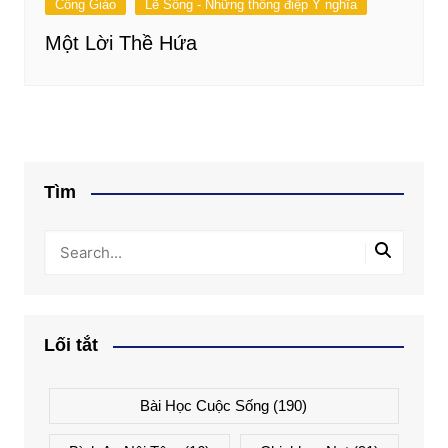
Công Giáo
Lẽ Sống - Những thông điệp Ý nghĩa
Một Lời Thề Hứa
Tìm
Lối tắt
Bài Học Cuộc Sống
(190)