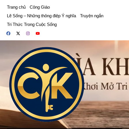
Chuyển
Trang chủ
Công Giáo
đến
Lẽ Sống – Những thông điệp Ý nghĩa
Truyện ngắn
phần
Tri Thức Trong Cuộc Sống
nội
dung