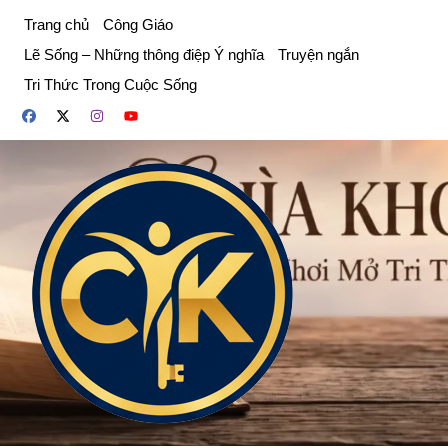
Chuyển
Trang chủ
Công Giáo
đến
Lẽ Sống – Những thông điệp Ý nghĩa
Truyện ngắn
phần
Tri Thức Trong Cuộc Sống
nội
dung