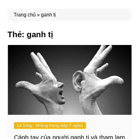
Trang chủ
»
ganh tị
Thẻ:
ganh tị
Lẽ Sống - Những thông điệp Ý nghĩa
Cánh tay của người ganh tị và tham lam