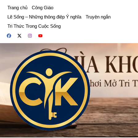
Chuyển
Trang chủ
Công Giáo
đến
Lẽ Sống – Những thông điệp Ý nghĩa
Truyện ngắn
phần
Tri Thức Trong Cuộc Sống
nội
dung