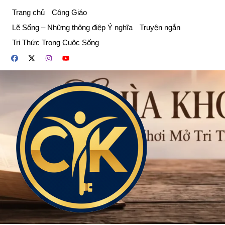
Chuyển
Trang chủ
Công Giáo
đến
Lẽ Sống – Những thông điệp Ý nghĩa
Truyện ngắn
phần
Tri Thức Trong Cuộc Sống
nội
dung