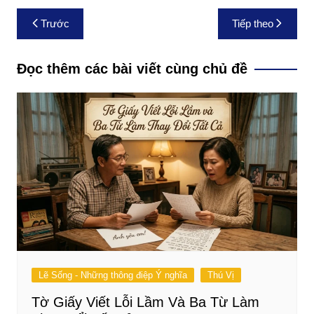
Điều
Trước
Tiếp theo
hướng
bài
Đọc thêm các bài viết cùng chủ đề
viết
Lẽ Sống - Những thông điệp Ý nghĩa
Thú Vị
Tờ Giấy Viết Lỗi Lầm Và Ba Từ Làm