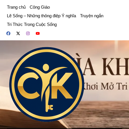
Chuyển
Trang chủ
Công Giáo
đến
Lẽ Sống – Những thông điệp Ý nghĩa
Truyện ngắn
phần
Tri Thức Trong Cuộc Sống
nội
dung