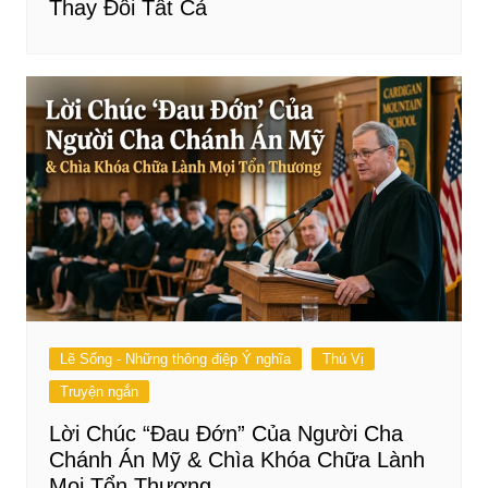
Thay Đổi Tất Cả
Lẽ Sống - Những thông điệp Ý nghĩa
Thú Vị
Truyện ngắn
Lời Chúc “Đau Đớn” Của Người Cha
Chánh Án Mỹ & Chìa Khóa Chữa Lành
Mọi Tổn Thương