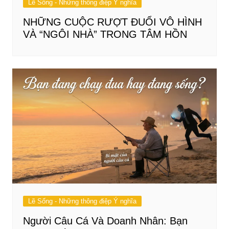
Lẽ Sống - Những thông điệp Ý nghĩa
NHỮNG CUỘC RƯỢT ĐUỔI VÔ HÌNH
VÀ “NGÔI NHÀ” TRONG TÂM HỒN
Lẽ Sống - Những thông điệp Ý nghĩa
Người Câu Cá Và Doanh Nhân: Bạn