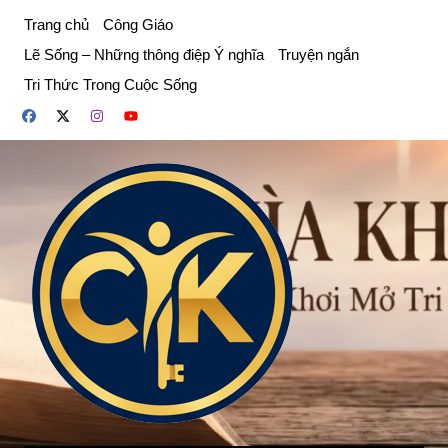
Chuyển
Trang chủ
Công Giáo
đến
Lẽ Sống – Những thông điệp Ý nghĩa
Truyện ngắn
phần
Tri Thức Trong Cuộc Sống
nội
dung