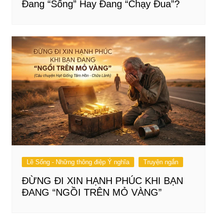
Đang “Sống” Hay Đang “Chạy Đua”?
Lẽ Sống - Những thông điệp Ý nghĩa
Truyện ngắn
ĐỪNG ĐI XIN HẠNH PHÚC KHI BẠN
ĐANG “NGỒI TRÊN MỎ VÀNG”