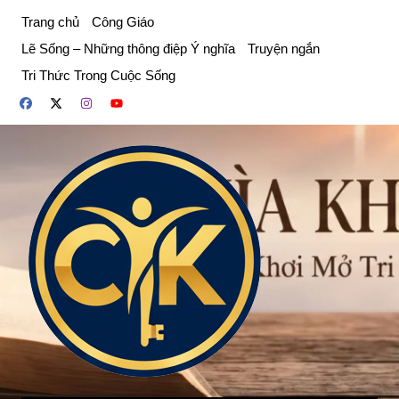
Chuyển
Trang chủ
Công Giáo
đến
Lẽ Sống – Những thông điệp Ý nghĩa
Truyện ngắn
phần
Tri Thức Trong Cuộc Sống
nội
dung