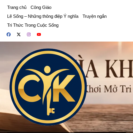
Chuyển
Trang chủ
Công Giáo
đến
Lẽ Sống – Những thông điệp Ý nghĩa
Truyện ngắn
phần
Tri Thức Trong Cuộc Sống
nội
dung