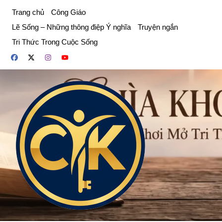
Chuyển
Trang chủ
Công Giáo
đến
Lẽ Sống – Những thông điệp Ý nghĩa
Truyện ngắn
phần
Tri Thức Trong Cuộc Sống
nội
dung