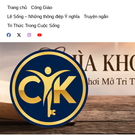
Chuyển
Trang chủ
Công Giáo
đến
Lẽ Sống – Những thông điệp Ý nghĩa
Truyện ngắn
phần
Tri Thức Trong Cuộc Sống
nội
dung