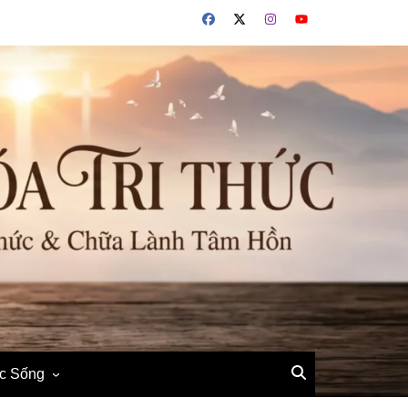
ộc Sống