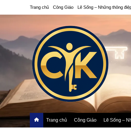
Chuyển
Trang chủ
Công Giáo
Lẽ Sống – Những thông điệ
đến
phần
nội
dung
Trang chủ
Công Giáo
Lẽ Sống – Nh