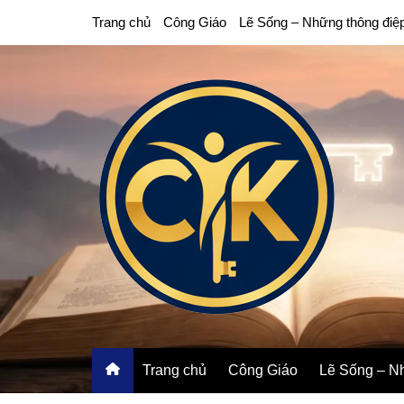
Chuyển
Trang chủ
Công Giáo
Lẽ Sống – Những thông điệ
đến
phần
nội
dung
Trang chủ
Công Giáo
Lẽ Sống – Nh