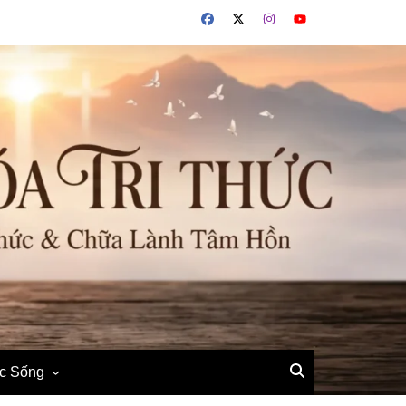
ộc Sống