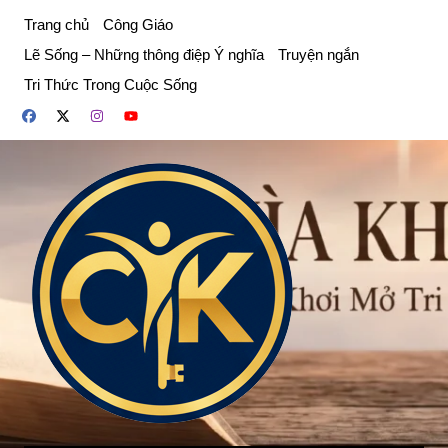
Chuyển
Trang chủ
Công Giáo
đến
Lẽ Sống – Những thông điệp Ý nghĩa
Truyện ngắn
phần
Tri Thức Trong Cuộc Sống
nội
dung