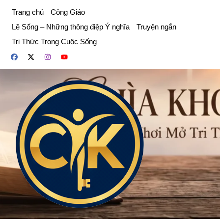
Chuyển
Trang chủ
Công Giáo
đến
Lẽ Sống – Những thông điệp Ý nghĩa
Truyện ngắn
phần
Tri Thức Trong Cuộc Sống
nội
dung