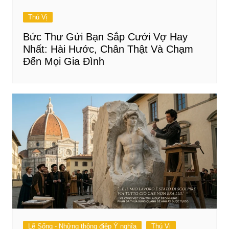
Thú Vị
Bức Thư Gửi Bạn Sắp Cưới Vợ Hay
Nhất: Hài Hước, Chân Thật Và Chạm
Đến Mọi Gia Đình
Lẽ Sống - Những thông điệp Ý nghĩa
Thú Vị