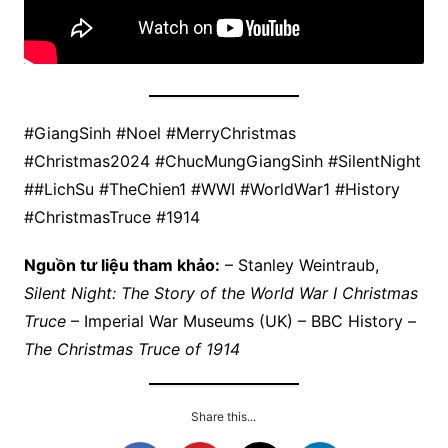
#GiangSinh #Noel #MerryChristmas
#Christmas2024 #ChucMungGiangSinh #SilentNight
##LichSu #TheChien1 #WWI #WorldWar1 #History
#ChristmasTruce #1914
Nguồn tư liệu tham khảo:
– Stanley Weintraub,
Silent Night: The Story of the World War I Christmas
Truce
– Imperial War Museums (UK) – BBC History –
The Christmas Truce of 1914
Share this...