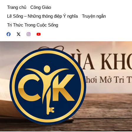
Chuyển
Trang chủ
Công Giáo
đến
Lẽ Sống – Những thông điệp Ý nghĩa
Truyện ngắn
phần
Tri Thức Trong Cuộc Sống
nội
dung