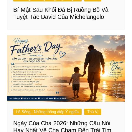
Bí Mật Sau Khối Đá Bị Ruồng Bỏ Và
Tuyệt Tác David Của Michelangelo
Lẽ Sống - Những thông điệp Ý nghĩa
Thú Vị
Ngày Của Cha 2026: Những Câu Nói
Hay Nhất Về Cha Chạm Đến Trái Tim