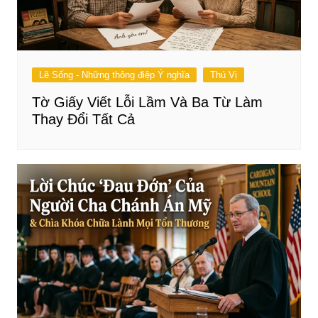
Lẽ Sống - Những thông điệp Ý nghĩa
Thú Vị
Tờ Giấy Viết Lỗi Lầm Và Ba Từ Làm
Thay Đổi Tất Cả