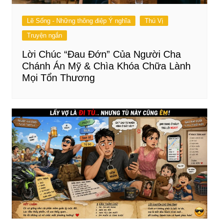
Lẽ Sống - Những thông điệp Ý nghĩa
Thú Vị
Truyện ngắn
Lời Chúc “Đau Đớn” Của Người Cha
Chánh Án Mỹ & Chìa Khóa Chữa Lành
Mọi Tổn Thương