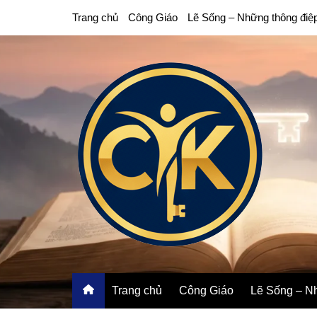
Chuyển
Trang chủ
Công Giáo
Lẽ Sống – Những thông điệ
đến
phần
nội
dung
Trang chủ
Công Giáo
Lẽ Sống – Nh