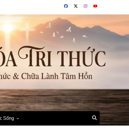
ộc Sống