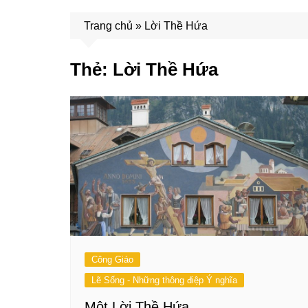
Trang chủ
»
Lời Thề Hứa
Thẻ:
Lời Thề Hứa
Công Giáo
Lẽ Sống - Những thông điệp Ý nghĩa
Một Lời Thề Hứa