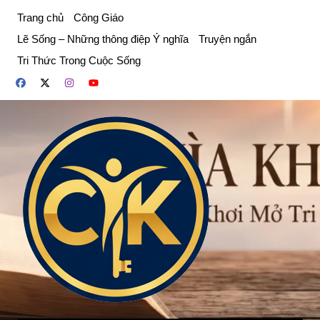
Chuyển
Trang chủ
Công Giáo
đến
Lẽ Sống – Những thông điệp Ý nghĩa
Truyện ngắn
phần
Tri Thức Trong Cuộc Sống
nội
dung