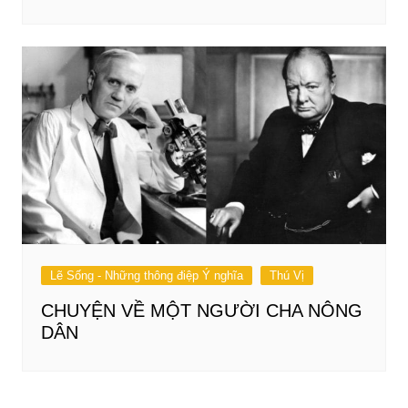
Lẽ Sống - Những thông điệp Ý nghĩa
Thú Vị
CHUYỆN VỀ MỘT NGƯỜI CHA NÔNG
DÂN