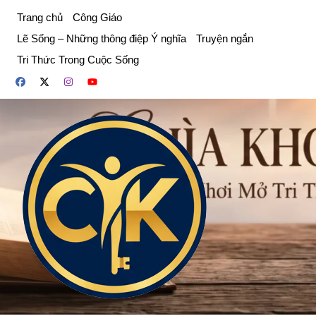
Chuyển
Trang chủ
Công Giáo
đến
Lẽ Sống – Những thông điệp Ý nghĩa
Truyện ngắn
phần
Tri Thức Trong Cuộc Sống
nội
dung