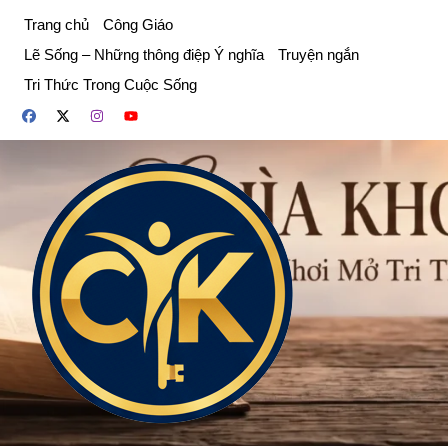
Chuyển
Trang chủ
Công Giáo
đến
Lẽ Sống – Những thông điệp Ý nghĩa
Truyện ngắn
phần
Tri Thức Trong Cuộc Sống
nội
dung