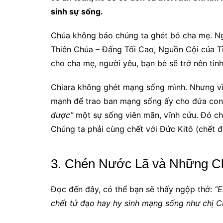
sinh sự sống.
Chúa không bảo chúng ta ghét bỏ cha mẹ. Ngà
Thiên Chúa – Đấng Tối Cao, Nguồn Cội của Tìn
cho cha mẹ, người yêu, bạn bè sẽ trở nên tinh
Chiara không ghét mạng sống mình. Nhưng vì
mạnh để trao ban mạng sống ấy cho đứa co
được”
một sự sống viên mãn, vĩnh cửu. Đó chí
Chúng ta phải cùng chết với Đức Kitô (chết đ
3. Chén Nước Lã và Những Ch
Đọc đến đây, có thể bạn sẽ thấy ngộp thở:
“E
chết tử đạo hay hy sinh mạng sống như chị C