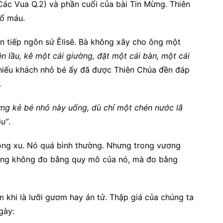
Các Vua Q.2) và phần cuối của bài Tin Mừng. Thiên
đổ máu.
n tiếp ngôn sứ Êlisê. Bà không xây cho ông một
n lầu, kê một cái giường, đặt một cái bàn, một cái
ự hiếu khách nhỏ bé ấy đã được Thiên Chúa đền đáp
.
ững kẻ bé nhỏ này uống, dù chỉ một chén nước lã
âu”
.
ng xu. Nó quá bình thường. Nhưng trong vương
động không đo bằng quy mô của nó, mà đo bằng
 khi là lưỡi gươm hay án tử. Thập giá của chúng ta
gày: