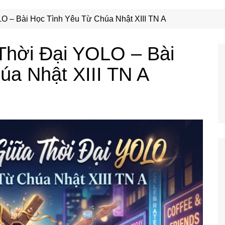
Công Nghệ
Ẩm Thực
O – Bài Học Tình Yêu Từ Chúa Nhật XIII TN A
Mẹo Vặt
Thời Đại YOLO – Bài
úa Nhật XIII TN A