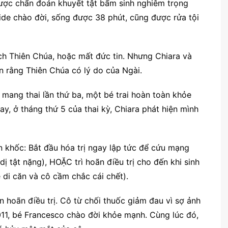
được chẩn đoán khuyết tật bẩm sinh nghiêm trọng
avide chào đời, sống được 38 phút, cũng được rửa tội
rách Thiên Chúa, hoặc mất đức tin. Nhưng Chiara và
in rằng Thiên Chúa có lý do của Ngài.
mang thai lần thứ ba, một bé trai hoàn toàn khỏe
ay, ở tháng thứ 5 của thai kỳ, Chiara phát hiện mình
 khốc: Bắt đầu hóa trị ngay lập tức để cứu mạng
dị tật nặng), HOẶC trì hoãn điều trị cho đến khi sinh
 di căn và cô cầm chắc cái chết).
 hoãn điều trị. Cô từ chối thuốc giảm đau vì sợ ảnh
1, bé Francesco chào đời khỏe mạnh. Cùng lúc đó,