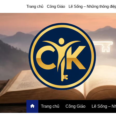
Chuyển
Trang chủ
Công Giáo
Lẽ Sống – Những thông điệ
đến
phần
nội
dung
Trang chủ
Công Giáo
Lẽ Sống – Nh