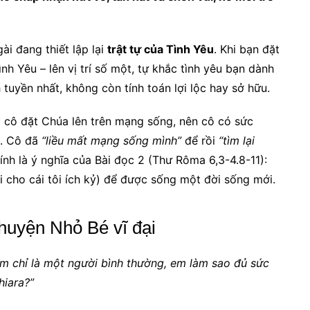
i đang thiết lập lại
trật tự của Tình Yêu
. Khi bạn đặt
h Yêu – lên vị trí số một, tự khắc tình yêu bạn dành
 tuyền nhất, không còn tính toán lợi lộc hay sở hữu.
 cô đặt Chúa lên trên mạng sống, nên cô có sức
n. Cô đã
“liều mất mạng sống mình”
để rồi
“tìm lại
nh là ý nghĩa của Bài đọc 2 (Thư Rôma 6,3-4.8-11):
i cho cái tôi ích kỷ) để được sống một đời sống mới.
uyện Nhỏ Bé vĩ đại
m chỉ là một người bình thường, em làm sao đủ sức
hiara?”