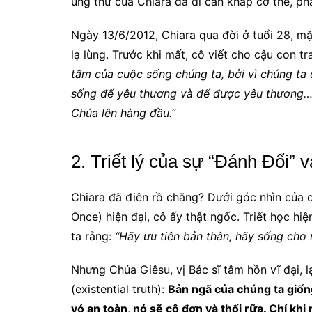
ung thư của Chiara đã di căn khắp cơ thể, p
Ngày 13/6/2012, Chiara qua đời ở tuổi 28, mặ
lạ lùng. Trước khi mất, cô viết cho cậu con t
tâm của cuộc sống chúng ta, bởi vì chúng ta 
sống để yêu thương và để được yêu thương… D
Chúa lên hàng đầu.”
2. Triết lý của sự “Đánh Đổi” 
Chiara đã điên rồ chăng? Dưới góc nhìn của 
Once) hiện đại, cô ấy thật ngốc. Triết học hiện
ta rằng:
“Hãy ưu tiên bản thân, hãy sống cho 
Nhưng Chúa Giêsu, vị Bác sĩ tâm hồn vĩ đại, l
(existential truth):
Bản ngã của chúng ta giống
vỏ an toàn, nó sẽ cô đơn và thối rữa. Chỉ khi