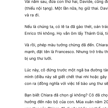
Vài năm sau, đứa con thứ hai, Davide, cũng 
(thiếu nội tạng). Một lần nữa, họ giữ thai. D
và ra đi.
Nếu là chúng ta, có lẽ ta đã gào thét, oán t
Enrico thì không. Họ vẫn ôm lấy Thánh Giá, t
Và rồi, phép màu tưởng chừng đã đến. Chiara 
mạnh, đặt tên là Francesco. Nhưng trớ trêu th
bị ung thư lưỡi.
Lúc này, cô đứng trước một ngã ba đường tàn
mình (điều này sẽ giết chết thai nhi hoặc gây 
con ra (đồng nghĩa với việc tế bào ung thư sẽ
Bạn biết Chiara đã chọn gì không? Cô đã chọn
hưởng đến não bộ của con. Mùa xuân năm 201