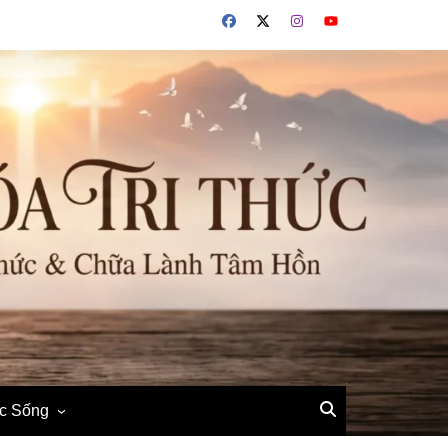
ộc Sống