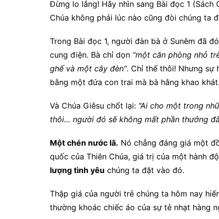
Đừng lo lắng! Hãy nhìn sang Bài đọc 1 (Sách 
Chúa không phải lúc nào cũng đòi chúng ta 
Trong Bài đọc 1, người đàn bà ở Sunêm đã đó
cung điện. Bà chỉ dọn
“một căn phòng nhỏ trê
ghế và một cây đèn”
. Chỉ thế thôi! Nhưng s
bằng một đứa con trai mà bà hằng khao khát
Và Chúa Giêsu chốt lại:
“Ai cho một trong nh
thôi… người đó sẽ không mất phần thưởng đ
Một chén nước lã.
Nó chẳng đáng giá một đồ
quốc của Thiên Chúa, giá trị của một hành 
lượng tình yêu
chúng ta đặt vào đó.
Thập giá của người trẻ chúng ta hôm nay hiếm
thường khoác chiếc áo của sự tẻ nhạt hàng n