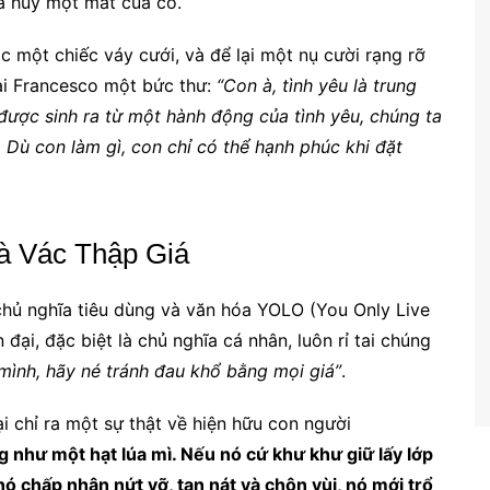
há hủy một mắt của cô.
c một chiếc váy cưới, và để lại một nụ cười rạng rỡ
rai Francesco một bức thư:
“Con à, tình yêu là trung
được sinh ra từ một hành động của tình yêu, chúng ta
ù con làm gì, con chỉ có thể hạnh phúc khi đặt
và Vác Thập Giá
chủ nghĩa tiêu dùng và văn hóa YOLO (You Only Live
 đại, đặc biệt là chủ nghĩa cá nhân, luôn rỉ tai chúng
mình, hãy né tránh đau khổ bằng mọi giá”
.
ại chỉ ra một sự thật về hiện hữu con người
 như một hạt lúa mì. Nếu nó cứ khư khư giữ lấy lớp
 nó chấp nhận nứt vỡ, tan nát và chôn vùi, nó mới trổ