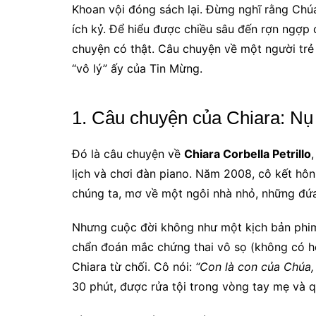
Khoan vội đóng sách lại. Đừng nghĩ rằng Chúa
ích kỷ. Để hiểu được chiều sâu đến rợn ngợp
chuyện có thật. Câu chuyện về một người trẻ 
“vô lý” ấy của Tin Mừng.
1. Câu chuyện của Chiara: Nụ
Đó là câu chuyện về
Chiara Corbella Petrillo
lịch và chơi đàn piano. Năm 2008, cô kết hôn
chúng ta, mơ về một ngôi nhà nhỏ, những đứa
Nhưng cuộc đời không như một kịch bản phim
chẩn đoán mắc chứng thai vô sọ (không có hộ
Chiara từ chối. Cô nói:
“Con là con của Chúa,
30 phút, được rửa tội trong vòng tay mẹ và q