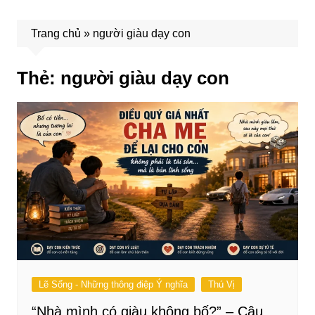
Trang chủ
»
người giàu dạy con
Thẻ:
người giàu dạy con
Lẽ Sống - Những thông điệp Ý nghĩa
Thú Vị
“Nhà mình có giàu không bố?” – Câu