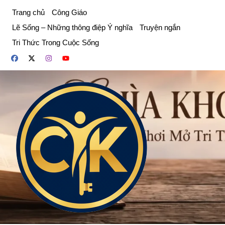
Chuyển
Trang chủ
Công Giáo
đến
Lẽ Sống – Những thông điệp Ý nghĩa
Truyện ngắn
phần
Tri Thức Trong Cuộc Sống
nội
dung