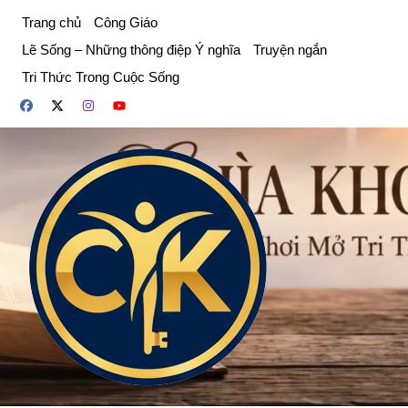
Chuyển
Trang chủ
Công Giáo
đến
Lẽ Sống – Những thông điệp Ý nghĩa
Truyện ngắn
phần
Tri Thức Trong Cuộc Sống
nội
dung