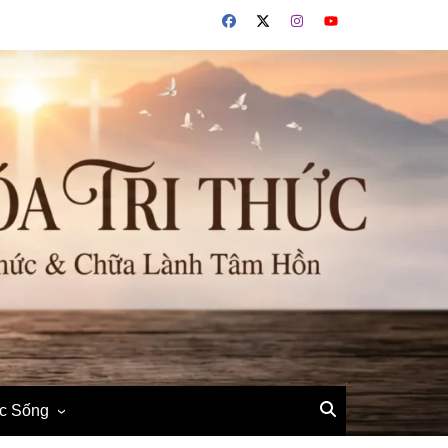
ộc Sống