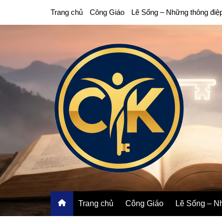
Chuyển
Trang chủ
Công Giáo
Lẽ Sống – Những thông điệ
đến
phần
nội
dung
Trang chủ
Công Giáo
Lẽ Sống – Nh