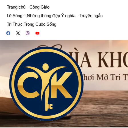
Chuyển
Trang chủ
Công Giáo
đến
Lẽ Sống – Những thông điệp Ý nghĩa
Truyện ngắn
phần
Tri Thức Trong Cuộc Sống
nội
dung