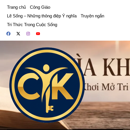
Chuyển
Trang chủ
Công Giáo
đến
Lẽ Sống – Những thông điệp Ý nghĩa
Truyện ngắn
phần
Tri Thức Trong Cuộc Sống
nội
dung