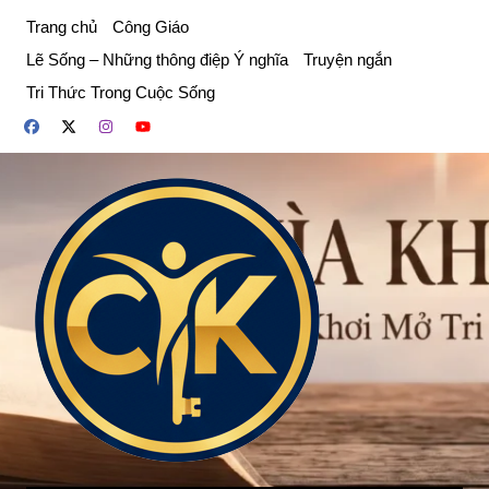
Chuyển
Trang chủ
Công Giáo
đến
Lẽ Sống – Những thông điệp Ý nghĩa
Truyện ngắn
phần
Tri Thức Trong Cuộc Sống
nội
dung