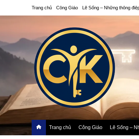
Chuyển
Trang chủ
Công Giáo
Lẽ Sống – Những thông điệ
đến
phần
nội
dung
Trang chủ
Công Giáo
Lẽ Sống – Nh