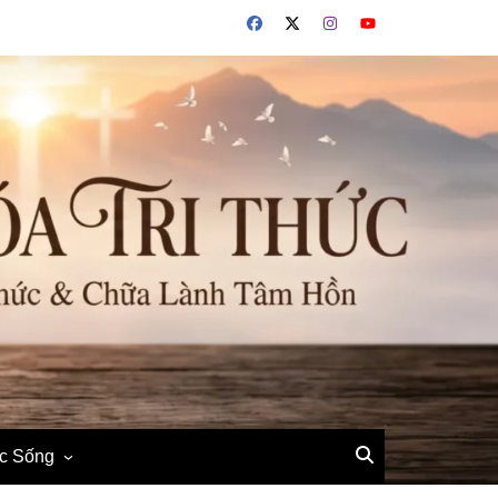
ộc Sống