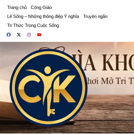
Chuyển
Trang chủ
Công Giáo
đến
Lẽ Sống – Những thông điệp Ý nghĩa
Truyện ngắn
phần
Tri Thức Trong Cuộc Sống
nội
dung