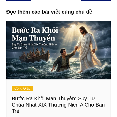
hướng
bài
Đọc thêm các bài viết cùng chủ đề
viết
Công Giáo
Bước Ra Khỏi Mạn Thuyền: Suy Tư
Chúa Nhật XIX Thường Niên A Cho Bạn
Trẻ