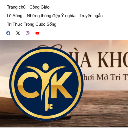
Chuyển
Trang chủ
Công Giáo
đến
Lẽ Sống – Những thông điệp Ý nghĩa
Truyện ngắn
phần
Tri Thức Trong Cuộc Sống
nội
dung