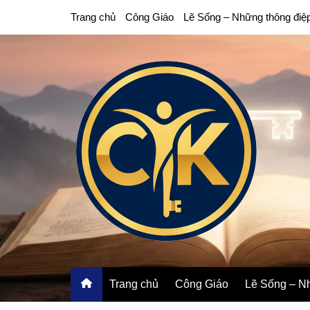
Chuyển
Trang chủ
Công Giáo
Lẽ Sống – Những thông điệ
đến
phần
nội
dung
Trang chủ
Công Giáo
Lẽ Sống – Nh