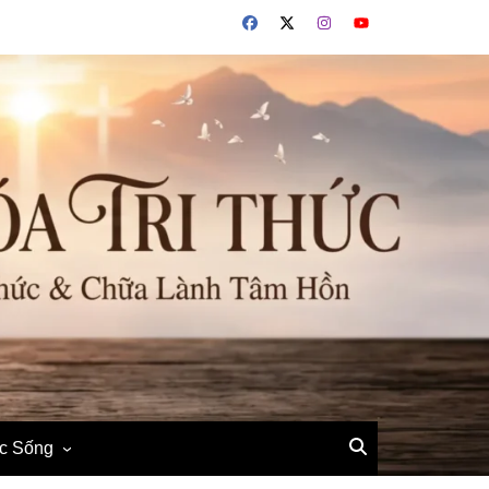
ộc Sống